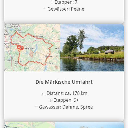
⟐
Etappen: 7
~
Gewässer: Peene
Die Märkische Umfahrt
↔
Distanz: ca. 178 km
⟐
Etappen: 9+
~
Gewässer: Dahme, Spree