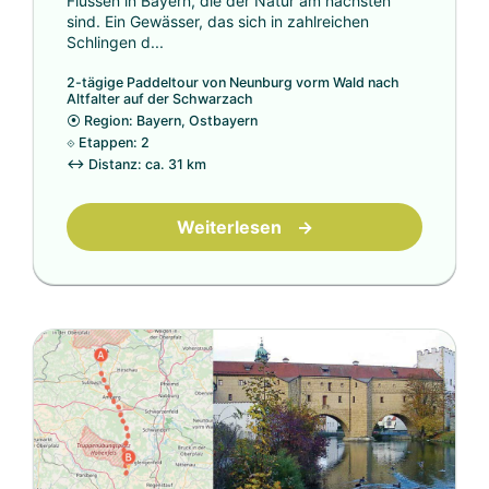
Flüssen in Bayern, die der Natur am nächsten
sind. Ein Gewässer, das sich in zahlreichen
Schlingen d...
2-tägige Paddeltour von Neunburg vorm Wald nach
Altfalter auf der Schwarzach
⦿
Region: Bayern, Ostbayern
⟐
Etappen: 2
↔
Distanz: ca. 31 km
Weiterlesen
→