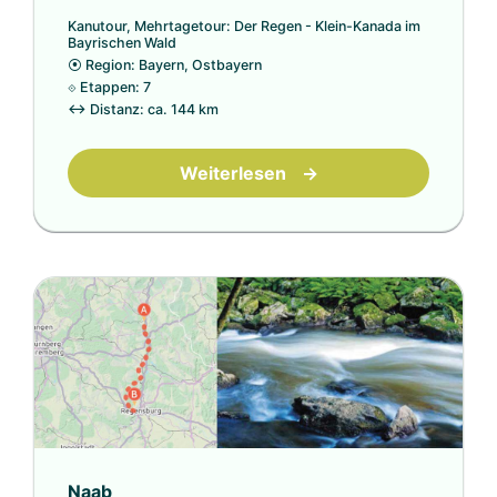
Kanutour, Mehrtagetour: Der Regen - Klein-Kanada im
Bayrischen Wald
⦿
Region: Bayern, Ostbayern
⟐
Etappen: 7
↔
Distanz: ca. 144 km
Weiterlesen
→
Naab