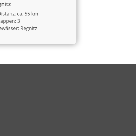
nitz
istanz: ca. 55 km
tappen: 3
ewässer: Regnitz