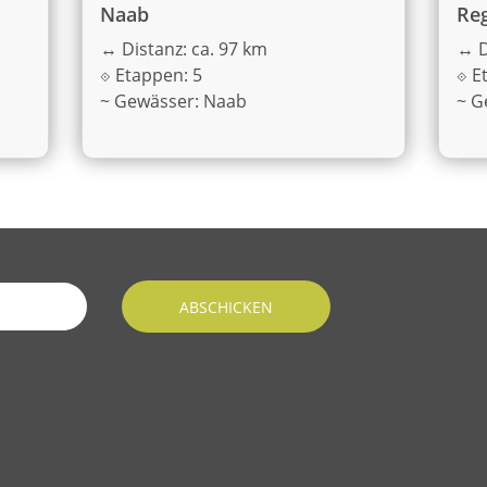
Naab
Reg
↔
Distanz: ca. 97 km
↔
D
⟐
Etappen: 5
⟐
E
~
Gewässer: Naab
~
G
ABSCHICKEN