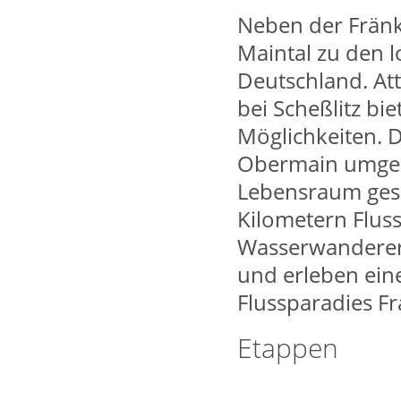
Neben der Fränk
Maintal zu den 
Deutschland. Att
bei Scheßlitz bi
Möglichkeiten.
Obermain umgesta
Lebensraum gesc
Kilometern Flus
Wasserwanderer 
und erleben eine
Flussparadies F
Etappen