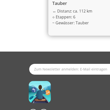
Tauber
↔
Distanz: ca. 112 km
⟐
Etappen: 6
~
Gewässer: Tauber
SUBSCRIBE TO LATEST NEWS