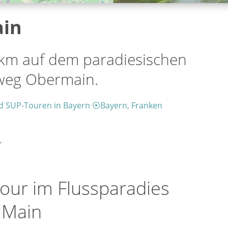
ain
 km auf dem paradiesischen
eg Obermain.
d SUP-Touren in Bayern
⦿
Bayern, Franken
-
our im Flussparadies
 Main