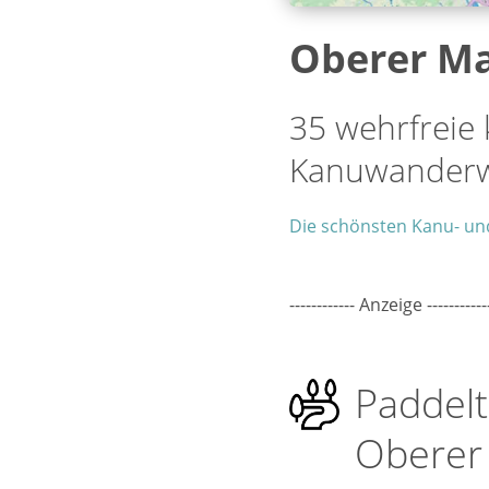
Oberer M
35 wehrfreie
Kanuwanderw
Die schönsten Kanu- un
------------ Anzeige -----------
Paddelt
Oberer